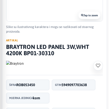
Tap to zoom
Slike su ilustrativnog karaktera i mogu se razlikovati od stvarnog
proizvoda.
ARTIKAL
BRAYTRON LED PANEL 3W,WHT
4200K BP01-30310
ROB053450
5949097703638
ŠIFRA
GTIN
kom
MJERNA JEDINICA