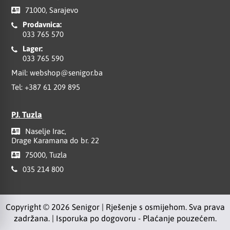
71000, Sarajevo
Prodavnica:
033 765 570
Lager:
033 765 590
Mail:
webshop@senigor.ba
Tel:
+387 61 209 895
PJ. Tuzla
Naselje Irac,
Drage Karamana do br. 22
75000, Tuzla
035 214 800
Copyright © 2026 Senigor | Rješenje s osmijehom. Sva prava
zadržana. | Isporuka po dogovoru - Plaćanje pouzećem.