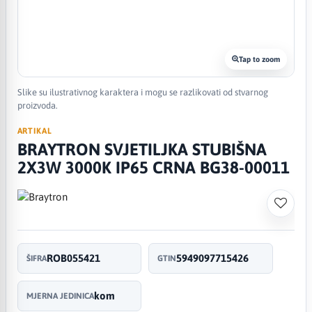
Tap to zoom
Slike su ilustrativnog karaktera i mogu se razlikovati od stvarnog
proizvoda.
ARTIKAL
BRAYTRON SVJETILJKA STUBIŠNA
2X3W 3000K IP65 CRNA BG38-00011
ROB055421
5949097715426
ŠIFRA
GTIN
kom
MJERNA JEDINICA