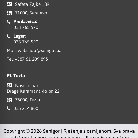
Safeta Zajke 189
71000, Sarajevo
Prodavnica:
033 765 570
Lager:
033 765 590
Mail:
webshop@senigor.ba
Tel:
+387 61 209 895
PJ. Tuzla
Naselje Irac,
Drage Karamana do br. 22
75000, Tuzla
035 214 800
Copyright © 2026 Senigor | Rješenje s osmijehom. Sva prava
zadržana. | Isporuka po dogovoru - Plaćanje pouzećem.