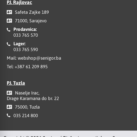
PJ. Rajlovac
Safeta Zajke 189
71000, Sarajevo
Prodavnica:
033 765 570
Lager:
033 765 590
Mail:
webshop@senigor.ba
Tel:
+387 61 209 895
PJ. Tuzla
Naselje Irac,
Drage Karamana do br. 22
75000, Tuzla
035 214 800