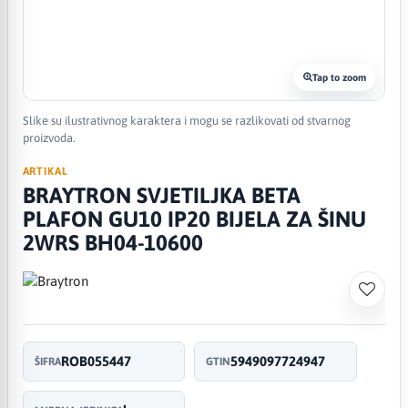
Tap to zoom
Slike su ilustrativnog karaktera i mogu se razlikovati od stvarnog
proizvoda.
ARTIKAL
BRAYTRON SVJETILJKA BETA
PLAFON GU10 IP20 BIJELA ZA ŠINU
2WRS BH04-10600
ROB055447
5949097724947
ŠIFRA
GTIN