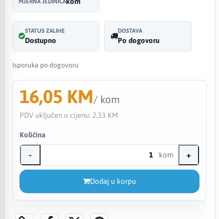
kom
MJERNA JEDINICA
STATUS ZALIHE
DOSTAVA
Dostupno
Po dogovoru
Isporuka po dogovoru
16,05 KM
/ kom
PDV uključen u cijenu:
2,33 KM
Količina
-
+
kom
Dodaj u korpu