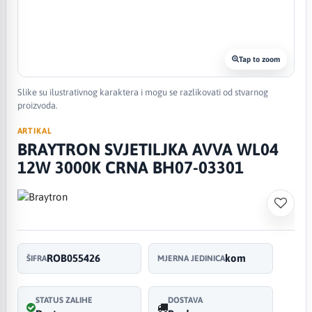
Tap to zoom
Slike su ilustrativnog karaktera i mogu se razlikovati od stvarnog
proizvoda.
ARTIKAL
BRAYTRON SVJETILJKA AVVA WL04
12W 3000K CRNA BH07-03301
ROB055426
kom
ŠIFRA
MJERNA JEDINICA
STATUS ZALIHE
DOSTAVA