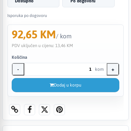
Dostupno
Po dogovoru
Isporuka po dogovoru
92,65 KM
/ kom
PDV uključen u cijenu:
13,46 KM
Količina
-
+
kom
Dodaj u korpu