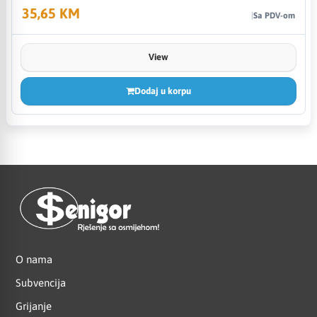
35,65 KM
Sa PDV-om
View
Dodaj u korpu
O nama
Subvencija
Grijanje