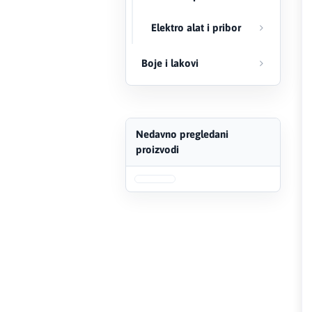
FERRO
Elektro alat i pribor
Firat
Boje i lakovi
Fischer
Geberit
Nedavno pregledani
proizvodi
Gedore Red
Geka
Gold Leon
Green Tech
Grundfos