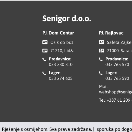
Senigor d.o.o.
PJ. Dom Centar
PJ. Rajlovac
Osik do br.1
Safeta Zajke
71210, Ilidža
71000, Saraj
Prodavnica:
Prodavnica:
033 230 310
033 765 570
Lager:
Lager:
033 274 605
033 765 590
Mail:
webshop@senigo
Tel:
+387 61 209
| Rješenje s osmijehom. Sva prava zadržana. | Isporuka po dog