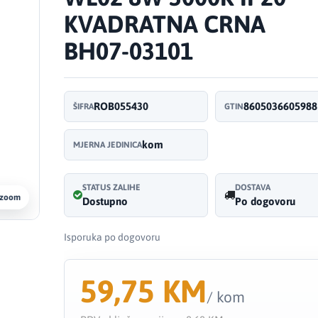
KVADRATNA CRNA
BH07-03101
ROB055430
8605036605988
ŠIFRA
GTIN
kom
MJERNA JEDINICA
STATUS ZALIHE
DOSTAVA
 zoom
Dostupno
Po dogovoru
Isporuka po dogovoru
59,75 KM
/ kom