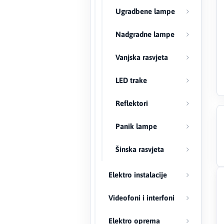
Ugradbene lampe
Creaton
Nadgradne lampe
DAEWOO
Vanjska rasvjeta
Den Braven
LED trake
Effebi
Reflektori
Eldom
Panik lampe
Electrolux
Šinska rasvjeta
ENGO
Elektro instalacije
EuroFence
Videofoni i interfoni
Felder
Elektro oprema