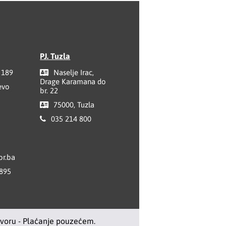
PJ. Tuzla
 189
Naselje Irac,
Drage Karamana do
evo
br. 22
75000, Tuzla
035 214 800
r.ba
 895
ovoru - Plaćanje pouzećem.