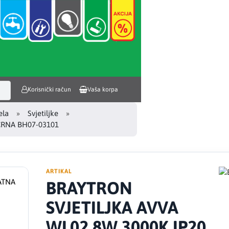
Korisnički račun
Vaša korpa
ela
Svjetiljke
CRNA BH07-03101
ARTIKAL
BRAYTRON
SVJETILJKA AVVA
WL02 8W 3000K IP20