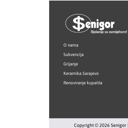
Kastamonu
KERAMIKA KANJIŽA
Knauf
O nama
LAFAT
Subvencija
Grijanje
Livarna Titan
Keramika Sarajevo
Magmaweld
Renoviranje kupatila
Makel
Makita
MASS - light
Copyright © 2026 Senigor 