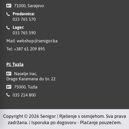
71000, Sarajevo
Prodavnica:
033 765 570
Lager:
033 765 590
Mail:
webshop@senigor.ba
Tel:
+387 61 209 895
PJ. Tuzla
Naselje Irac,
Drage Karamana do br. 22
75000, Tuzla
035 214 800
Copyright © 2026 Senigor | Rješenje s osmijehom. Sva prava
zadržana. | Isporuka po dogovoru - Plaćanje pouzećem.