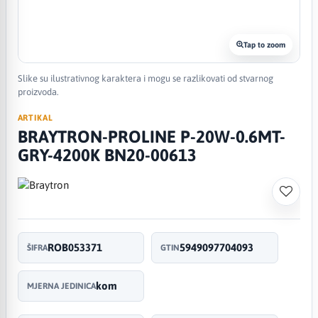
Tap to zoom
Slike su ilustrativnog karaktera i mogu se razlikovati od stvarnog
proizvoda.
ARTIKAL
BRAYTRON-PROLINE P-20W-0.6MT-
GRY-4200K BN20-00613
ROB053371
5949097704093
ŠIFRA
GTIN
kom
MJERNA JEDINICA