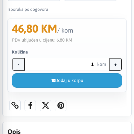
Isporuka po dogovoru
46,80 KM
/ kom
PDV uključen u cijenu:
6,80 KM
Količina
-
+
kom
Dodaj u korpu
Opis