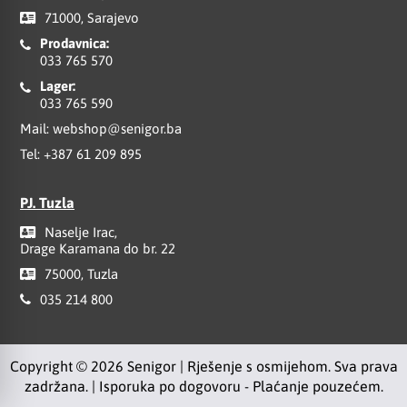
71000, Sarajevo
Prodavnica:
033 765 570
Lager:
033 765 590
Mail:
webshop@senigor.ba
Tel:
+387 61 209 895
PJ. Tuzla
Naselje Irac,
Drage Karamana do br. 22
75000, Tuzla
035 214 800
Copyright © 2026 Senigor | Rješenje s osmijehom. Sva prava
zadržana. | Isporuka po dogovoru - Plaćanje pouzećem.