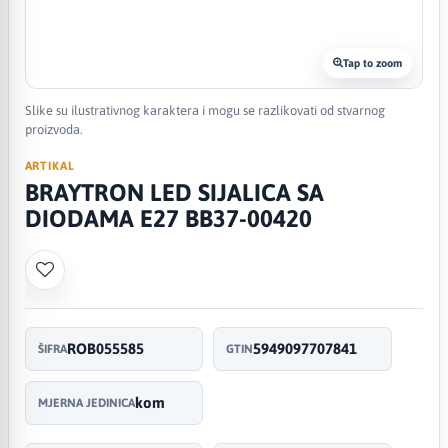
Tap to zoom
Slike su ilustrativnog karaktera i mogu se razlikovati od stvarnog
proizvoda.
ARTIKAL
BRAYTRON LED SIJALICA SA
DIODAMA E27 BB37-00420
ROB055585
5949097707841
ŠIFRA
GTIN
kom
MJERNA JEDINICA