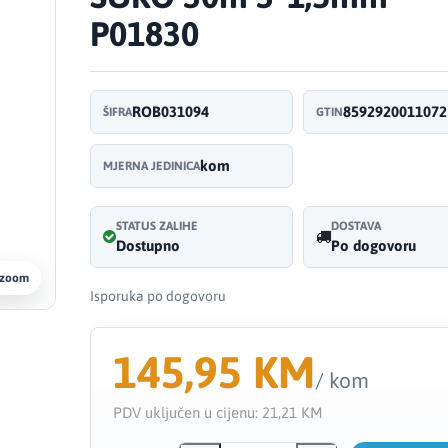
P01830
ROB031094
8592920011072
ŠIFRA
GTIN
kom
MJERNA JEDINICA
STATUS ZALIHE
DOSTAVA
Dostupno
Po dogovoru
 zoom
Isporuka po dogovoru
145,95 KM
/ kom
PDV uključen u cijenu:
21,21 KM