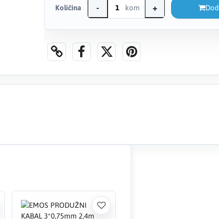
-
+
Količina
kom
Dod