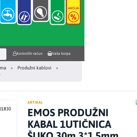
Korisnički račun
Vaša korpa
ema
Produžni kablovi
0
ARTIKAL
EMOS PRODUŽNI
KABAL 1UTIČNICA
ŠUKO 30m 3*1,5mm