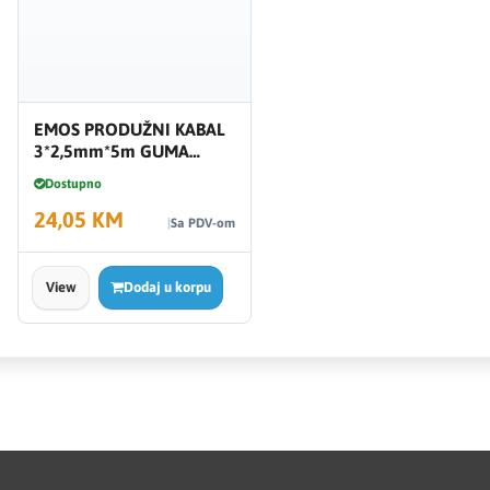
EMOS PRODUŽNI KABAL
3*2,5mm*5m GUMA
S03450
Dostupno
24,05 KM
Sa PDV-om
View
Dodaj u korpu