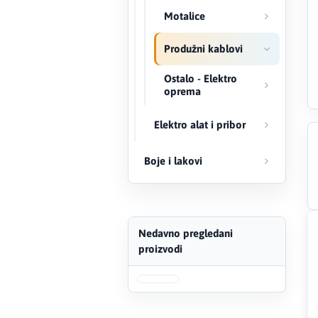
Motalice
Creaton
Produžni kablovi
DAEWOO
Ostalo - Elektro
oprema
Den Braven
Elektro alat i pribor
Effebi
Boje i lakovi
Eldom
Electrolux
Nedavno pregledani
ENGO
proizvodi
EuroFence
Felder