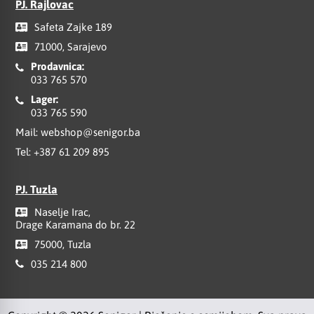
PJ. Rajlovac
Safeta Zajke 189
71000, Sarajevo
Prodavnica:
033 765 570
Lager:
033 765 590
Mail:
webshop@senigor.ba
Tel:
+387 61 209 895
PJ. Tuzla
Naselje Irac,
Drage Karamana do br. 22
75000, Tuzla
035 214 800