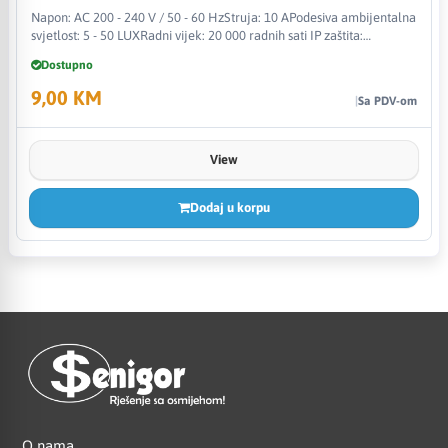
Napon: AC 200 - 240 V / 50 - 60 HzStruja: 10 APodesiva ambijentalna
svjetlost: 5 - 50 LUXRadni vijek: 20 000 radnih sati IP zaštita:
IP44Maksimalno opterećenje: 1200 WCertifikati: CE, FCC, RoHSBoja
Dostupno
artikla: bijelaMaterijal: plastikaDimenz
9,00 KM
Sa PDV-om
View
Dodaj u korpu
O nama