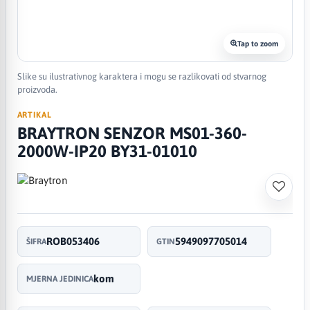
Tap to zoom
Slike su ilustrativnog karaktera i mogu se razlikovati od stvarnog
proizvoda.
ARTIKAL
BRAYTRON SENZOR MS01-360-
2000W-IP20 BY31-01010
ROB053406
5949097705014
ŠIFRA
GTIN
kom
MJERNA JEDINICA