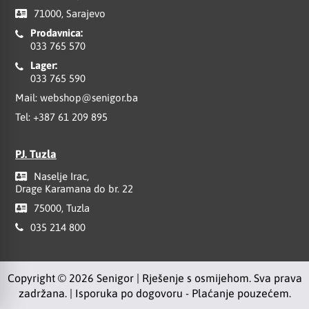
71000, Sarajevo
Prodavnica:
033 765 570
Lager:
033 765 590
Mail:
webshop@senigor.ba
Tel:
+387 61 209 895
PJ. Tuzla
Naselje Irac,
Drage Karamana do br. 22
75000, Tuzla
035 214 800
Copyright © 2026 Senigor | Rješenje s osmijehom. Sva prava
zadržana. | Isporuka po dogovoru - Plaćanje pouzećem.