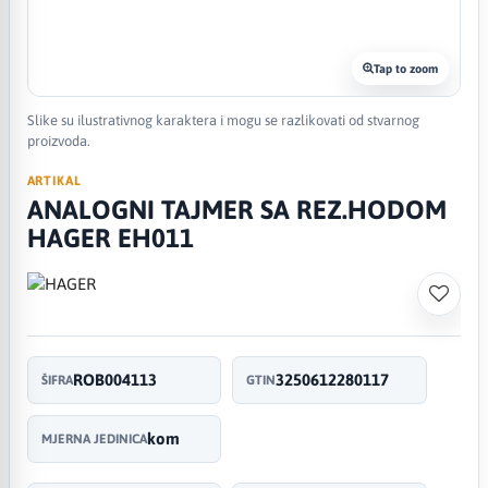
Tap to zoom
Slike su ilustrativnog karaktera i mogu se razlikovati od stvarnog
proizvoda.
ARTIKAL
ANALOGNI TAJMER SA REZ.HODOM
HAGER EH011
ROB004113
3250612280117
ŠIFRA
GTIN
kom
MJERNA JEDINICA