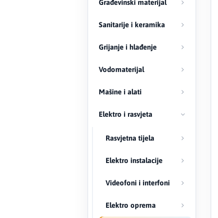
Građevinski materijal
Malteri, cement, kreč
Kupaonska oprema
Grijalice
Agregati
Bitovi
Rajšne
Reflektori
Molerski alat
BIEL
Sanitarije i keramika
Suha gradnja
Armature
Pribor
Aparati za varenje
Ostalo - Pribor za mašine
Šarafcigeri
Panik lampe
Priprema zidova
Bihui
Grijanje i hlađenje
Crijep
Građevinske dizalice
Stege
Šinska rasvjeta
Razrjeđivači
Black+Decker
Vodomaterijal
Građa
Specijalne boje
Bosch
Mašine i alati
Ograde
Temeljni premazi
Bramac
Elektro i rasvjeta
Fasadni sistemi
Zaštita drveta i metala
Braytron
Rasvjetna tijela
Podovi
Caparol
Elektro instalacije
Vrata
Cellfast
Videofoni i interfoni
Tavanske stepenice
CENTROMETAL
Elektro oprema
Ostalo - Građevinski materijal
CERESIT