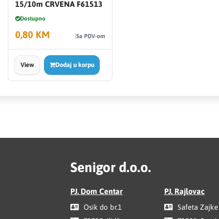
15/10m CRVENA F61513
Dostupno
0,80 KM
Sa PDV-om
View
Dodaj u korpu
Senigor d.o.o.
PJ. Dom Centar
PJ. Rajlovac
Osik do br.1
Safeta Zajke