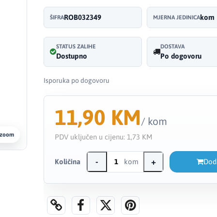
ROB032349
kom
ŠIFRA
MJERNA JEDINICA
STATUS ZALIHE
DOSTAVA
Dostupno
Po dogovoru
Isporuka po dogovoru
11,90 KM
/ kom
 zoom
PDV uključen u cijenu:
1,73 KM
-
+
Količina
kom
Dod