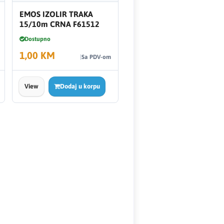
EMOS IZOLIR TRAKA
15/10m CRNA F61512
Dostupno
1,00 KM
Sa PDV-om
View
Dodaj u korpu