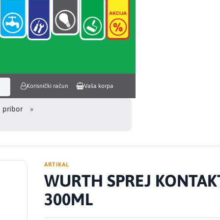
Korisnički račun
Vaša korpa
i pribor
ARTIKAL
WURTH SPREJ KONTAK
300ML