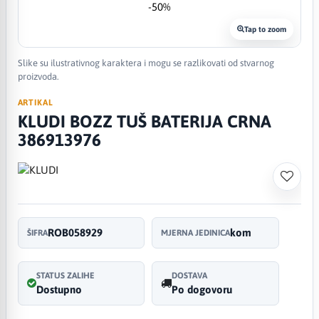
-50%
Tap to zoom
Slike su ilustrativnog karaktera i mogu se razlikovati od stvarnog
proizvoda.
ARTIKAL
KLUDI BOZZ TUŠ BATERIJA CRNA
386913976
ROB058929
kom
ŠIFRA
MJERNA JEDINICA
STATUS ZALIHE
DOSTAVA
Dostupno
Po dogovoru