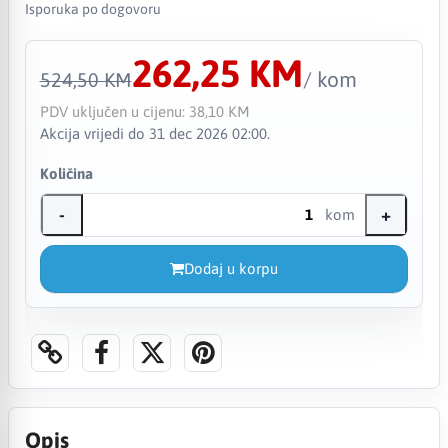
Isporuka po dogovoru
262,25 KM
/ kom
524,50 KM
PDV uključen u cijenu:
38,10 KM
Akcija vrijedi do 31 dec 2026 02:00.
Količina
-
+
kom
Dodaj u korpu
Opis