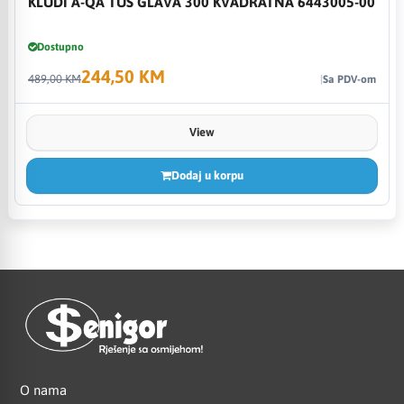
KLUDI A-QA TUŠ GLAVA 300 KVADRATNA 6443005-00
Dostupno
244,50 KM
489,00 KM
Sa PDV-om
View
Dodaj u korpu
O nama