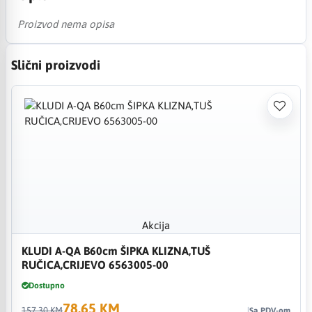
Proizvod nema opisa
Slični proizvodi
Akcija
KLUDI A-QA B60cm ŠIPKA KLIZNA,TUŠ
RUČICA,CRIJEVO 6563005-00
Dostupno
78,65 KM
157,30 KM
Sa PDV-om