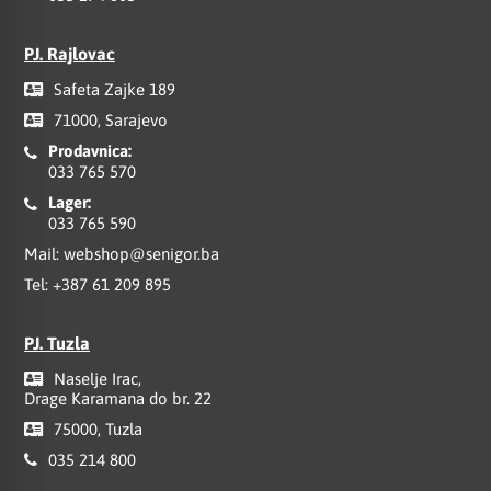
PJ. Rajlovac
Safeta Zajke 189
71000, Sarajevo
Prodavnica:
033 765 570
Lager:
033 765 590
Mail:
webshop@senigor.ba
Tel:
+387 61 209 895
PJ. Tuzla
Naselje Irac,
Drage Karamana do br. 22
75000, Tuzla
035 214 800