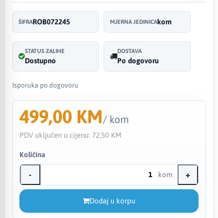
ROB072245
kom
ŠIFRA
MJERNA JEDINICA
STATUS ZALIHE
DOSTAVA
Dostupno
Po dogovoru
Isporuka po dogovoru
499,00 KM
/ kom
PDV uključen u cijenu:
72,50 KM
Količina
-
+
kom
Dodaj u korpu