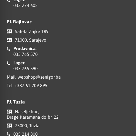
033 274 605
PJ. Rajlovac
Safeta Zajke 189
71000, Sarajevo
Prodavnica:
033 765 570
Lager:
033 765 590
Mail:
webshop@senigor.ba
Tel:
+387 61 209 895
PJ. Tuzla
Naselje Irac,
Drage Karamana do br. 22
75000, Tuzla
035 214 800