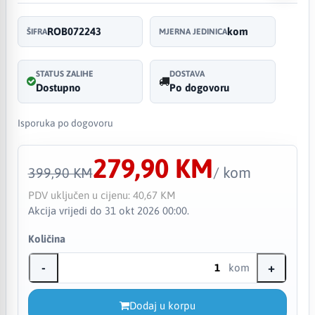
ROB072243
kom
ŠIFRA
MJERNA JEDINICA
STATUS ZALIHE
DOSTAVA
Dostupno
Po dogovoru
Isporuka po dogovoru
279,90 KM
/ kom
399,90 KM
PDV uključen u cijenu:
40,67 KM
Akcija vrijedi do 31 okt 2026 00:00.
Količina
-
+
kom
Dodaj u korpu