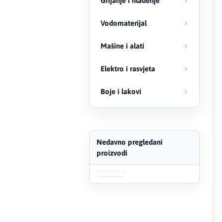
Grijanje i hlađenje
FERRO
Vodomaterijal
Firat
Mašine i alati
Fischer
Elektro i rasvjeta
Geberit
Boje i lakovi
Gedore Red
Geka
Nedavno pregledani
proizvodi
Gold Leon
Green Tech
Grundfos