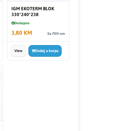
IGM EKOTERM BLOK
330*240*238
Dostupno
3,80 KM
Sa PDV-om
View
Dodaj u korpu