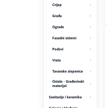
Crijep
Creaton
Građa
DAEWOO
Ograde
Den Braven
Fasadni sistemi
Effebi
Podovi
Eldom
Vrata
Electrolux
Tavanske stepenice
ENGO
Ostalo - Građevinski
materijal
EuroFence
Sanitarije i keramika
Felder