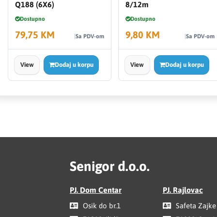
Q188 (6X6)
8/12m
Dostupno
Dostupno
79,75 KM
9,80 KM
Sa PDV-om
Sa PDV-om
View
Dodaj u korpu
View
Dodaj u korpu
Senigor d.o.o.
PJ. Dom Centar
PJ. Rajlovac
Osik do br.1
Safeta Zajke