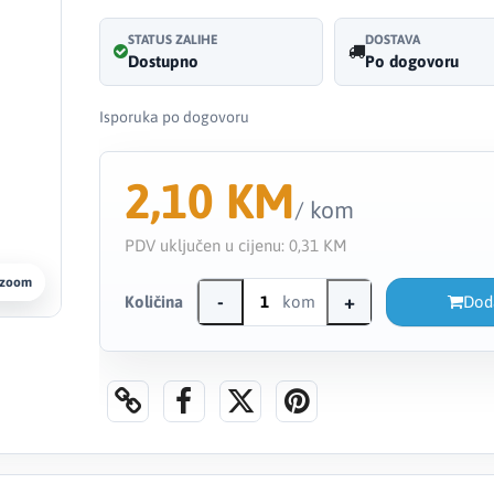
STATUS ZALIHE
DOSTAVA
Dostupno
Po dogovoru
Isporuka po dogovoru
2,10 KM
/ kom
PDV uključen u cijenu:
0,31 KM
 zoom
-
+
Količina
kom
Dod