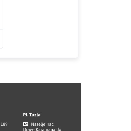
PJ. Tuzla
 189
Naselje Irac,
Drage Karamana do