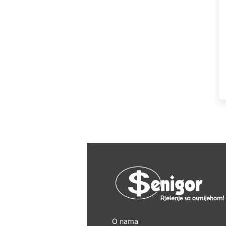
MAXIMA
Metal-As
Metalac bojler
Metalex
MILWAUKEE
Modra
NEO
NEXE
Olimpia Splendid
O nama